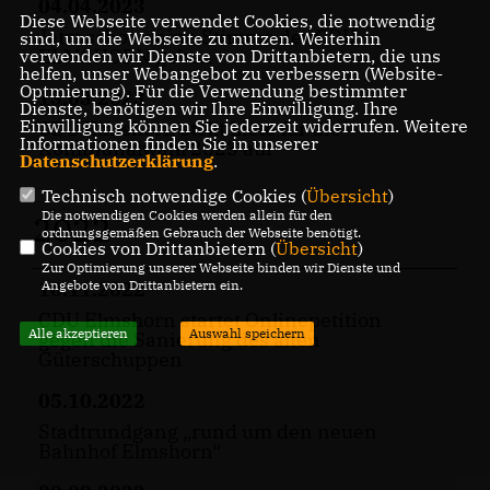
04.04.2023
Diese Webseite verwendet Cookies, die notwendig
Jetzt schon seine Stimme der CDU
sind, um die Webseite zu nutzen. Weiterhin
ELMSHORN geben
verwenden wir Dienste von Drittanbietern, die uns
helfen, unser Webangebot zu verbessern (Website-
Optmierung). Für die Verwendung bestimmter
13.03.2023
Dienste, benötigen wir Ihre Einwilligung. Ihre
Einwilligung können Sie jederzeit widerrufen. Weitere
CDU Elmshorn stellt Liste für die
Informationen finden Sie in unserer
Kommunalwahl 2023 auf
Datenschutzerklärung
.
Technisch notwendige Cookies (
Übersicht
)
Die notwendigen Cookies werden allein für den
2022
ordnungsgemäßen Gebrauch der Webseite benötigt.
Cookies von Drittanbietern (
Übersicht
)
Zur Optimierung unserer Webseite binden wir Dienste und
Angebote von Drittanbietern ein.
10.11.2022
CDU Elmshorn startet Onlinepetition
Alle akzeptieren
Auswahl speichern
gegen die Sanierung des alten
Güterschuppen
05.10.2022
Stadtrundgang „rund um den neuen
Bahnhof Elmshorn“