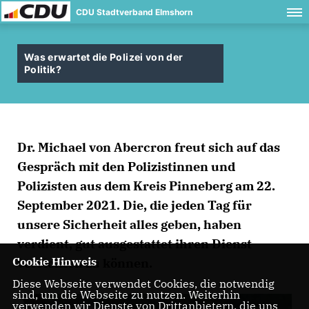
CDU Stadtverband Elmshorn
Was erwartet die Polizei von der
Politik?
Dr. Michael von Abercron freut sich auf das
Gespräch mit den Polizistinnen und
Polizisten aus dem Kreis Pinneberg am 22.
September 2021. Die, die jeden Tag für
unsere Sicherheit alles geben, haben
verdient, gut ausgestattet ihren Dienst
Cookie Hinweis
verrichten zu können.
Diese Webseite verwendet Cookies, die notwendig
sind, um die Webseite zu nutzen. Weiterhin
verwenden wir Dienste von Drittanbietern, die uns