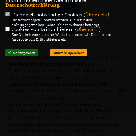
Informationen finden Sie in unserer
Datenschutzerklärung
.
Technisch notwendige Cookies (
Übersicht
)
Die notwendigen Cookies werden allein für den
ordnungsgemäßen Gebrauch der Webseite benötigt.
Cookies von Drittanbietern (
Übersicht
)
Zur Optimierung unserer Webseite binden wir Dienste und
Angebote von Drittanbietern ein.
Alle akzeptieren
Auswahl speichern
Damit stellte die CDU-Fraktion klar, dass sie zur im Vorfeld
verabredeten Einführungsphase steht. Die
Christdemokraten rund um ihren Fraktionsvorsitzenden
Immo Neufeldt weiter: „Die Änderung von
Grundsatzentscheidungen sollte immer auf Basis
belegbarer Zahlen, Daten und Fakten geschehen und nicht
nur die Interessen derjenigen bedienen, die sich am
lautstärksten beschweren.“ Zudem seien auch
Ausnahmegenehmigungen durch die Stadt Elmshorn
bereits erteilt worden. Über diese hinausgehende
Sonderregelungen für bestimmte Berufsgruppen seien
aber rechtlich nicht zulässig, wie die Elmshorner