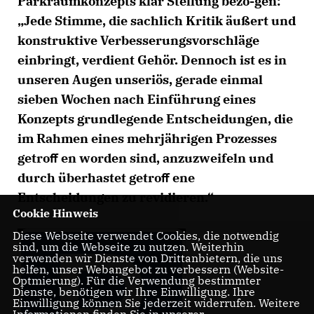
Parkraumkonzepts klar Stellung bezo-gen:
Jede Stimme, die sachlich Kritik äußert und
konstruktive Verbesserungsvorschläge
einbringt, verdient Gehör. Dennoch ist es in
unseren Augen unseriös, gerade einmal
sieben Wochen nach Einführung eines
Konzepts grundlegende Entscheidungen, die
im Rahmen eines mehrjährigen Prozesses
getroﬀ en worden sind, anzuzweifeln und
durch überhastet getroﬀ ene
Entscheidungen zu revidieren.“
Cookie Hinweis
Diese Webseite verwendet Cookies, die notwendig
sind, um die Webseite zu nutzen. Weiterhin
verwenden wir Dienste von Drittanbietern, die uns
helfen, unser Webangebot zu verbessern (Website-
Optmierung). Für die Verwendung bestimmter
Dienste, benötigen wir Ihre Einwilligung. Ihre
Einwilligung können Sie jederzeit widerrufen. Weitere