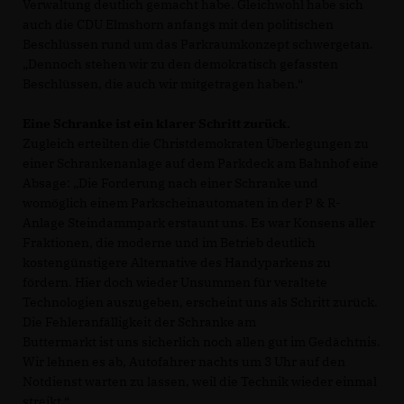
Verwaltung deutlich gemacht habe. Gleichwohl habe sich
auch die CDU Elmshorn anfangs mit den politischen
Beschlüssen rund um das Parkraumkonzept schwergetan.
Dennoch stehen wir zu den demokratisch gefassten
Beschlüssen, die auch wir mitgetragen haben.“
Eine Schranke ist ein klarer Schritt zurück.
Zugleich erteilten die Christdemokraten Überlegungen zu
einer Schrankenanlage auf dem Parkdeck am Bahnhof eine
Absage: „Die Forderung nach einer Schranke und
womöglich einem Parkscheinautomaten in der P & R-
Anlage Steindammpark erstaunt uns. Es war Konsens aller
Fraktionen, die moderne und im Betrieb deutlich
kostengünstigere Alternative des Handyparkens zu
fördern. Hier doch wieder Unsummen für veraltete
Technologien auszugeben, erscheint uns als Schritt zurück.
Die Fehleranfälligkeit der Schranke am
Buttermarkt ist uns sicherlich noch allen gut im Gedächtnis.
Wir lehnen es ab, Autofahrer nachts um 3 Uhr auf den
Notdienst warten zu lassen, weil die Technik wieder einmal
streikt.“