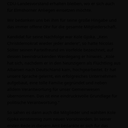
CDU-Landesvorstand erhalten bleiben, wo er sich auch
für Elmshorner Anliegen einsetzen möchte.
Wir bedanken uns bei ihm für seine große Hingabe und
das immer offene Ohr für die gesamte Mitgliederschaft.
Kandidat für seine Nachfolge war Kole Gjoka. „Kein
Christdemokrat wieder jeder andere“, so hatte Nicolas
Sölter seinen Parteifreund im Vorfelde bezeichnet, auf
dessen beeindruckenden Werdegang er hinwies. „Kole
hat sich, nachdem er in den Neunzigern als Flüchtling aus
Albanien nach Deutschland kam, hochgearbeitet. Er hat
unsere Sprache gelernt, ein erfolgreiches Unternehmen
aufgebaut, eine tolle Familie gegründet und neben
alldem Verantwortung für unser Gemeinwesen
übernommen. Das ist eine eindrucksvolle Grundlage für
politische Verantwortung.“
So sahen es dann auch die Mitglieder und wählten Kole
Gjoka einstimmig zum neuen Vorsitzenden. In seiner
ersten Rede in diesem Amt bedankte er sich für das