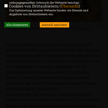
ordnungsgemäßen Gebrauch der Webseite benötigt.
Cookies von Drittanbietern (
Übersicht
)
Zur Optimierung unserer Webseite binden wir Dienste und
Angebote von Drittanbietern ein.
Alle akzeptieren
Auswahl speichern
Nicolas Sölter übergibt den Staffelstab an Kole Gjoka
Ein wenig Wehmut kam auf, als Dr. Nicolas Sölter in
seinem Bericht des Vorsitzenden nicht nur das letzte Jahr
Revue passieren ließ, sondern einen weiten Bogen zurück
ins Jahr 2014 spannte. In diesem Jahr hatte er in einer für
den Ortsverband schwierigen Phase das Amt des
Vorsitzenden übernommen und die CDU Elmshorn
wieder zu einer eingeschworenen Truppe geformt,
welche seit der letzten Kommunalwahl wieder stärkste
politische Kraft in Elmshorn ist.
Aus beruflichen und familiären Gründen stellte sich
Nicolas Sölter nicht wieder zur Wahl.
Der CDU Elmshorn
wird er unter anderem als frisch gewähltes Mitglied im