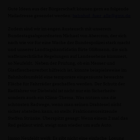
Gute Ideen aus der Bürgerschaft können gern an folgende
Mailadresse gesendet werden:
bahnhof_fuer_alle@gmx.de
Zudem sind wir im engen Austausch mit unserem
Bundestagsabgeordneten Michael von Abercron, der sich
nach wie vor für eine Wache der Bundespolizei stark macht
und unserer Landtagskandidatin Birte Glißmann, die sich
waffenrechtliche Regelungen auf Landesebene kümmert,
so Neufeldt. Neben der Prüfung, ob ein Messer und
Glasflaschenverbot hilfreich ist, könnte beispielsweise im
Bahnhofsumfeld eine temporäre eingezäunte bewachte
Fläche für Fahrräder geschaffen werden. Der Schutz der
Radfahrer vor Diebstahl ist nicht nur ein Sicherheits-
sondern auch ein Klima-Thema. Was nützen uns die
schönsten Radwege, wenn man seinen Drahtesel nicht
sicher abstellen kann, so stellv. Fraktionsvorsitzende
Steffen Strünke. Überspitzt gesagt: Wenn einem 2 mal das
Rad geklaut wird, steigt man wieder um aufs Auto.
Immo Neufeldt weiß: Es gibt nicht eine einfache Lösung