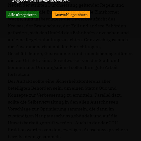
Angebote von Drittanbietern ein.
Neben der strikten Durchsetzung geltender Regeln und
Gesetze durch die Bundespolizei und die Elmshorner
Alle akzeptieren
Auswahl speichern
Wache, sind insbesondere die Gewerbeaufsicht des
Kreises, der Brandschutz, der Zoll und andere Behörden
gefordert, sich das Umfeld des Bahnhofes anzusehen und
auf eine Regeleinhaltung zu achten. Ganz wichtig ist auch
die Zusammenarbeit mit den Einrichtungen,
Geschäftsleuten, Gastronomen und Immobilieneigentümer,
die vor Ort aktiv sind. Streetworker von der Stadt und
kommunaler Ordnungsdienst sollen Ihre gute Arbeit
fortsetzen.
Der Auftakt sollte eine Sicherheitskonferenz aller
beteiligten Behörden sein, um einen Status Quo und
Konzepte zur Verbesserung zu ermitteln. Parallel dazu
sollte die Selbstverwaltung in den allen Ausschüssen
Vorschläge zur Optimierung sammeln, die dann im
zuständigen Hauptausschuss gebündelt und auf die
Umsetzbarkeit geprüft werden. Auch in der der CDU-
Fraktion werden von den jeweiligen Ausschusssprechern
bereits Ideen gesammelt.